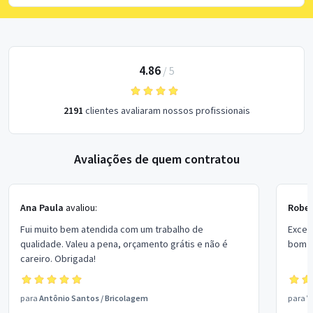
4.86
/
5
2191
clientes avaliaram nossos profissionais
Avaliações de quem contratou
Ana Paula
avaliou:
Rober
Fui muito bem atendida com um trabalho de
Excel
qualidade. Valeu a pena, orçamento grátis e não é
bom p
careiro. Obrigada!
para
Antônio Santos
/
Bricolagem
para
V