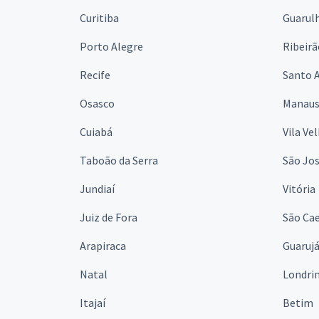
Curitiba
Guarul
Porto Alegre
Ribeirã
Recife
Santo 
Osasco
Manau
Cuiabá
Vila Ve
Taboão da Serra
São Jo
Jundiaí
Vitória
Juiz de Fora
São Cae
Arapiraca
Guaruj
Natal
Londri
Itajaí
Betim