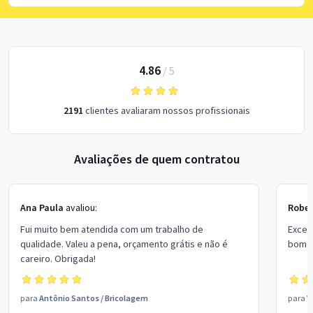
4.86
/
5
2191
clientes avaliaram nossos profissionais
Avaliações de quem contratou
Ana Paula
avaliou:
Rober
Fui muito bem atendida com um trabalho de
Excel
qualidade. Valeu a pena, orçamento grátis e não é
bom p
careiro. Obrigada!
para
Antônio Santos
/
Bricolagem
para
V