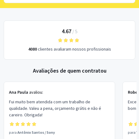
4.67
/
5
4080
clientes avaliaram nossos profissionais
Avaliações de quem contratou
Ana Paula
avaliou:
Rober
Fui muito bem atendida com um trabalho de
Excel
qualidade. Valeu a pena, orçamento grátis e não é
bom p
careiro. Obrigada!
para
Antônio Santos
/
Sony
para
V