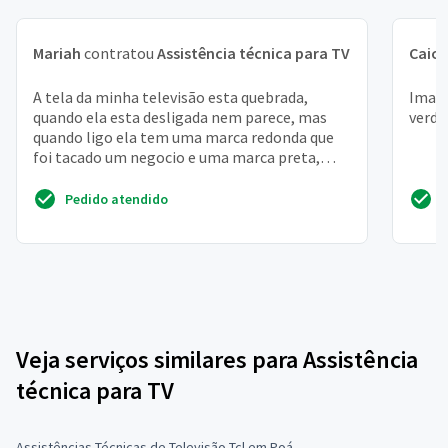
Mariah
contratou
Assistência técnica para TV
Caio
A tela da minha televisão esta quebrada,
Image
quando ela esta desligada nem parece, mas
verde
quando ligo ela tem uma marca redonda que
foi tacado um negocio e uma marca preta,
tem conserto, o que f...
Pedido atendido
Veja serviços similares para Assistência
técnica para TV
Assistências Técnicas de Televisão Tcl em Poá