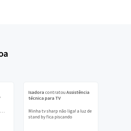
oa
Isadora
contratou
Assistência
V
técnica para TV
. .
Minha tv sharp não liga! a luz de
stand by fica piscando