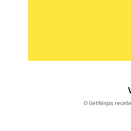
O GetNinjas receb