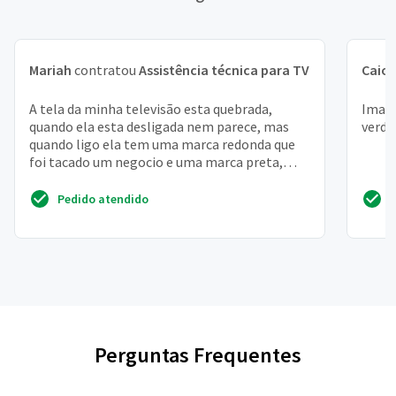
Mariah
contratou
Assistência técnica para TV
Caio
A tela da minha televisão esta quebrada,
Image
quando ela esta desligada nem parece, mas
verde
quando ligo ela tem uma marca redonda que
foi tacado um negocio e uma marca preta,
tem conserto, o que f...
Pedido atendido
Perguntas Frequentes