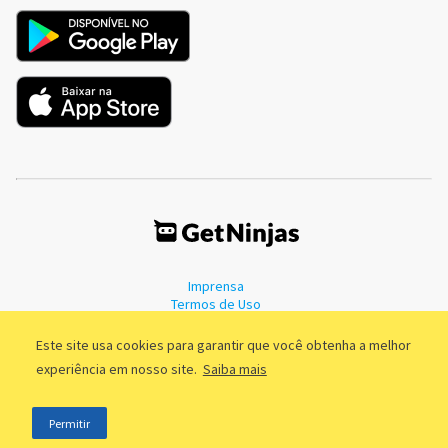
Imprensa
Termos de Uso
Política de Privacidade
Este site usa cookies para garantir que você obtenha a melhor
experiência em nosso site.
Saiba mais
©2011 - 2026, GetNinjas LTDA. CNPJ 55.744.877/0001-89 - Rua Dr.
Permitir
Fernandes Coelho, 85 - 3º andar - São Paulo/SP - Brasil