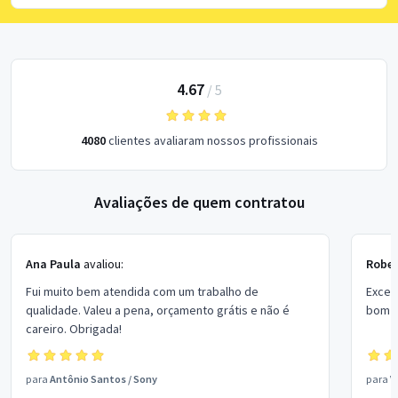
4.67
/
5
4080
clientes avaliaram nossos profissionais
Avaliações de quem contratou
Ana Paula
avaliou:
Rober
Fui muito bem atendida com um trabalho de
Excel
qualidade. Valeu a pena, orçamento grátis e não é
bom p
careiro. Obrigada!
para
Antônio Santos
/
Sony
para
V