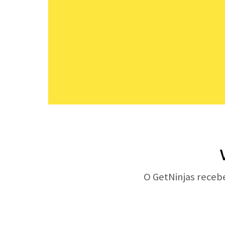
O GetNinjas receb