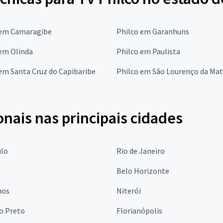
 em Camaragibe
Philco em Garanhuns
 em Olinda
Philco em Paulista
em Santa Cruz do Capibaribe
Philco em São Lourenço da Ma
onais nas principais cidades
ulo
Rio de Janeiro
a
Belo Horizonte
hos
Niterói
o Preto
Florianópolis