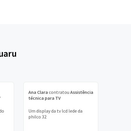
ruaru
Ana Clara
contratou
Assistência
V
técnica para TV
do
Um display da tv lcd lede da
philco 32