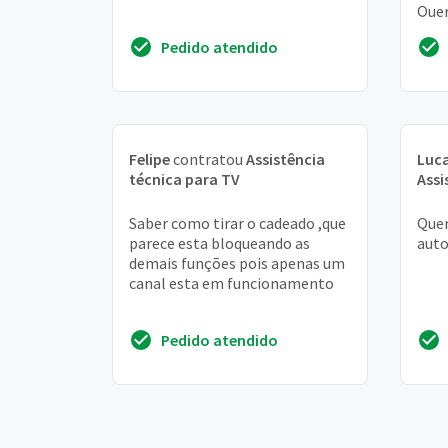
Quer
mes
Pedido atendido
dinhei
Felipe
contratou
Assistência
Luca
técnica para TV
Assi
Saber como tirar o cadeado ,que
Quer
parece esta bloqueando as
aut
demais funções pois apenas um
canal esta em funcionamento
Pedido atendido