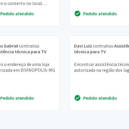
o o conserto no local
mo pago na hora em
Pedido atendido
Pedido atendido
ro. . . . ...
s Gabriel
contratou
Davi Luiz
contratou
Assistê
stência técnica para TV
técnica para TV
o o endereço de uma loja
Encontrar assistência técni
orizada em DIVINOPOLIS-MG
autorizada na região dos la
Pedido atendido
Pedido atendido