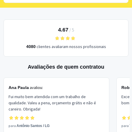
4.67
/
5
clientes avaliaram nossos profissionais
4080
Avaliações de quem contratou
avaliou:
Ana Paula
Rober
Fui muito bem atendida com um trabalho de
Excel
qualidade. Valeu a pena, orçamento grátis e não é
bom p
careiro. Obrigada!
para
para
Antônio Santos
/
LG
V