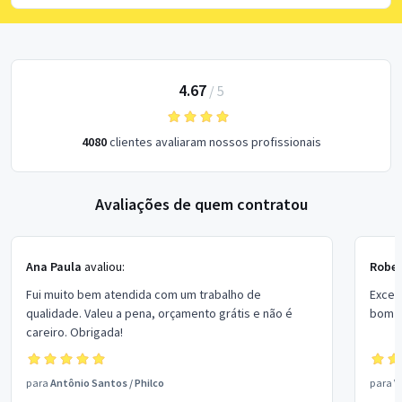
4.67
/
5
4080
clientes avaliaram nossos profissionais
Avaliações de quem contratou
Ana Paula
avaliou:
Rober
Fui muito bem atendida com um trabalho de
Excel
qualidade. Valeu a pena, orçamento grátis e não é
bom p
careiro. Obrigada!
para
Antônio Santos
/
Philco
para
V