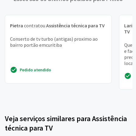
Pietra
contratou
Assistência técnica para TV
Laris
TV
Conserto de tv turbo (antigas) proximo ao
bairro portão emcuritiba
Quero
e faç
precis
local 
Pedido atendido
Veja serviços similares para Assistência
técnica para TV