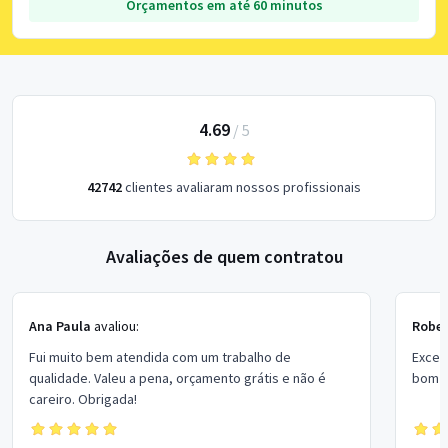
Orçamentos em até 60 minutos
4.69
/
5
42742
clientes avaliaram nossos profissionais
Avaliações de quem contratou
Ana Paula
avaliou:
Rober
Fui muito bem atendida com um trabalho de
Excel
qualidade. Valeu a pena, orçamento grátis e não é
bom p
careiro. Obrigada!