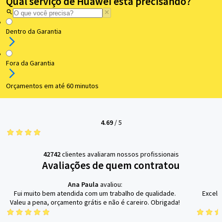
Qual serviço de Huawei está precisando?
Dentro da Garantia
Fora da Garantia
Orçamentos em até 60 minutos
4.69
/
5
42742
clientes avaliaram nossos profissionais
Avaliações de quem contratou
Ana Paula
avaliou:
Fui muito bem atendida com um trabalho de qualidade.
Excele
Valeu a pena, orçamento grátis e não é careiro. Obrigada!