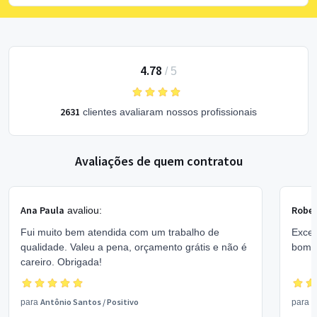
4.78
/
5
2631
clientes avaliaram nossos profissionais
Avaliações de quem contratou
Ana Paula
Rober
avaliou:
Fui muito bem atendida com um trabalho de
Excel
qualidade. Valeu a pena, orçamento grátis e não é
bom 
careiro. Obrigada!
Antônio Santos
/
Positivo
V
para
para