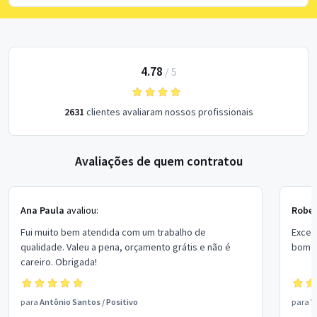
4.78
/
5
2631
clientes avaliaram nossos profissionais
Avaliações de quem contratou
Ana Paula
avaliou:
Rober
Fui muito bem atendida com um trabalho de
Excel
qualidade. Valeu a pena, orçamento grátis e não é
bom p
careiro. Obrigada!
para
Antônio Santos
/
Positivo
para
V