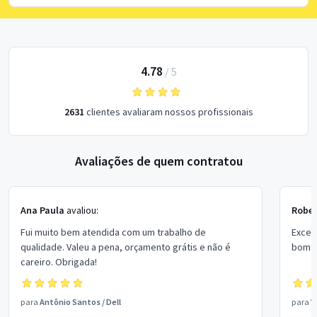
4.78
/
5
2631
clientes avaliaram nossos profissionais
Avaliações de quem contratou
Ana Paula
avaliou:
Rober
Fui muito bem atendida com um trabalho de
Excel
qualidade. Valeu a pena, orçamento grátis e não é
bom p
careiro. Obrigada!
para
Antônio Santos
/
Dell
para
V