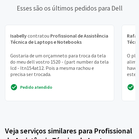
Esses são os últimos pedidos para Dell
Isabelly
contratou
Profissional de Assistência
Rafae
Técnica de Laptops e Notebooks
Técni
Gostaria de um orçamneto para troca da tela
O plu
do meu dell vostro 1520 - (part number da tela
alim
lcd - ltn154at12. Pois a mesma rachou e
haven
precisa ser trocada.
este 
Pedido atendido
Veja serviços similares para Profissional