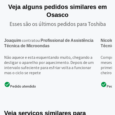
Veja alguns pedidos similares em
Osasco
Esses são os últimos pedidos para Toshiba
contratou
Joaquim
Profissional de Assistência
Nicole
Técnica de Microondas
Técnic
Não aquece e esta esquentando muito, chegando a
Comprei
desligar o aparelho por aquecimento. Depois de um
meses a
intervalo sufeciente para esfriar volta a funcionar
primeir
mas o ciclo se repete
cheiro d
Pedido atendido
Pedi
Veja serviços similares para