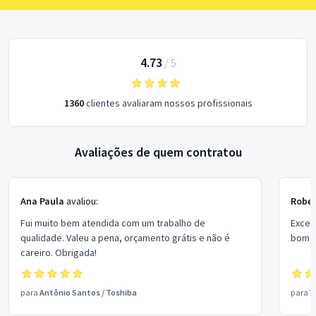
4.73
/
5
1360
clientes avaliaram nossos profissionais
Avaliações de quem contratou
Ana Paula
avaliou:
Rober
Fui muito bem atendida com um trabalho de
Excel
qualidade. Valeu a pena, orçamento grátis e não é
bom p
careiro. Obrigada!
para
Antônio Santos
/
Toshiba
para
V