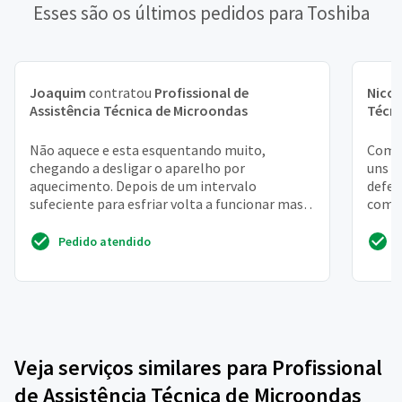
Esses são os últimos pedidos para Toshiba
Joaquim
contratou
Profissional de
Nicol
Assistência Técnica de Microondas
Técni
Não aquece e esta esquentando muito,
Compr
chegando a desligar o aparelho por
uns 
aquecimento. Depois de um intervalo
defei
sufeciente para esfriar volta a funcionar mas o
com u
ciclo se repete
micro
Pedido atendido
Veja serviços similares para Profissional
de Assistência Técnica de Microondas