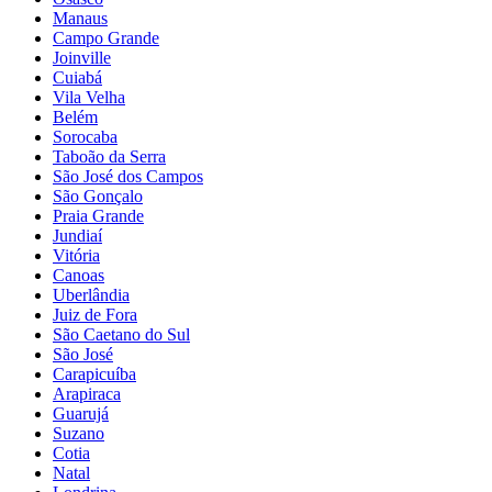
Manaus
Campo Grande
Joinville
Cuiabá
Vila Velha
Belém
Sorocaba
Taboão da Serra
São José dos Campos
São Gonçalo
Praia Grande
Jundiaí
Vitória
Canoas
Uberlândia
Juiz de Fora
São Caetano do Sul
São José
Carapicuíba
Arapiraca
Guarujá
Suzano
Cotia
Natal