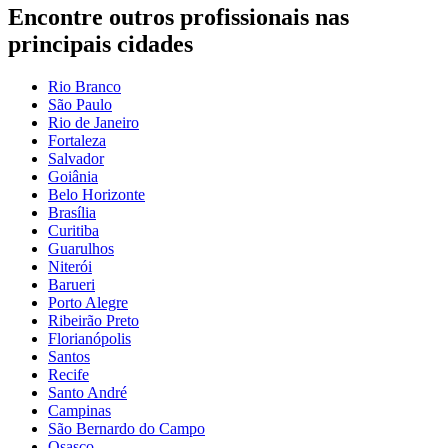
Encontre outros profissionais nas
principais cidades
Rio Branco
São Paulo
Rio de Janeiro
Fortaleza
Salvador
Goiânia
Belo Horizonte
Brasília
Curitiba
Guarulhos
Niterói
Barueri
Porto Alegre
Ribeirão Preto
Florianópolis
Santos
Recife
Santo André
Campinas
São Bernardo do Campo
Osasco