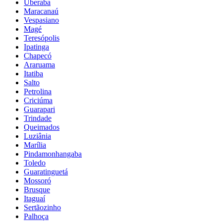
Uberaba
Maracanaú
Vespasiano
Magé
Teresópolis
Ipatinga
Chapecó
Araruama
Itatiba
Salto
Petrolina
Criciúma
Guarapari
Trindade
Queimados
Luziânia
Marília
Pindamonhangaba
Toledo
Guaratinguetá
Mossoró
Brusque
Itaguaí
Sertãozinho
Palhoça