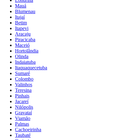
Londrina
Mauá
Blumenau
Itajaí
Betim
Itapevi
Aracaju
Piracicaba
Maceió
Hortolândia
Olinda
Indaiatuba
Itaquaquecetuba
Sumaré
Colombo
Valinhos
Teresina
Pinhais
Jacareí
Nilópolis
Gravataí
Viamão
Palmas
Cachoeirinha
Taubaté