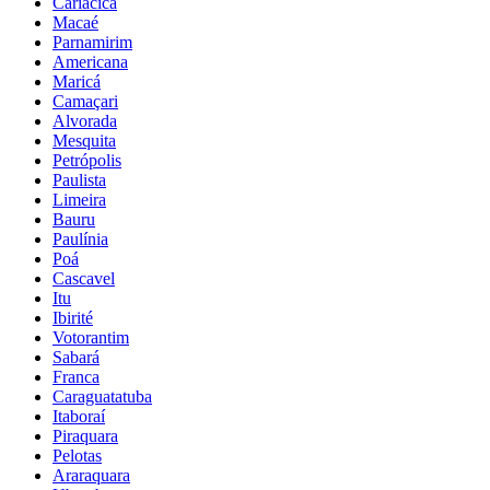
Cariacica
Macaé
Parnamirim
Americana
Maricá
Camaçari
Alvorada
Mesquita
Petrópolis
Paulista
Limeira
Bauru
Paulínia
Poá
Cascavel
Itu
Ibirité
Votorantim
Sabará
Franca
Caraguatatuba
Itaboraí
Piraquara
Pelotas
Araraquara