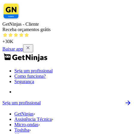
GetNinjas - Cliente
Receba orçamentos grátis
+30K
Baixar app
Seja um profissional
Como funciona?
Segurança
Seja um profissional
GetNinjas
›
Assistência Técnica
›
Micro-ondas
›
Toshiba
›