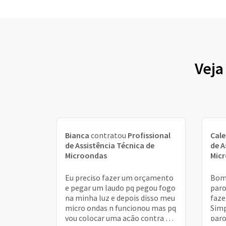
Veja
Bianca
contratou
Profissional
Cal
de Assistência Técnica de
de A
Microondas
Mic
Eu preciso fazer um orçamento
Bom 
e pegar um laudo pq pegou fogo
paro
na minha luz e depois disso meu
faze
micro ondas n funcionou mas pq
Simp
vou colocar uma ação contra a
paro