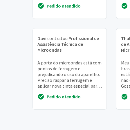
ampla !
Pedido atendido
Davi
contratou
Profissional de
Tha
Assistência Técnica de
de A
Microondas
Mic
A porta do microondas está com
Meu
pontos de ferrugem e
bras
prejudicando o uso do aparelho.
está
Preciso raspar a ferrugem e
não 
aplicar nova tinta especial para
Gost
fornos de microondas
orça
Pedido atendido
Obri