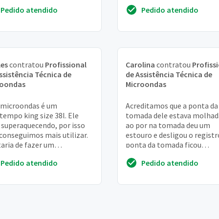
Pedido atendido
Pedido atendido
les
contratou
Profissional
Carolina
contratou
Profiss
ssistência Técnica de
de Assistência Técnica de
roondas
Microondas
 microondas é um
Acreditamos que a ponta da
tempo king size 38l. Ele
tomada dele estava molhad
 superaquecendo, por isso
ao por na tomada deu um
conseguimos mais utilizar.
estouro e desligou o registr
aria de fazer um
ponta da tomada ficou
mento para conserto.
derretida. Não sei ao certo s
Pedido atendido
Pedido atendido
gada,
chegou a estragar alg...