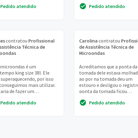
Pedido atendido
Pedido atendido
les
contratou
Profissional
Carolina
contratou
Profiss
ssistência Técnica de
de Assistência Técnica de
roondas
Microondas
 microondas é um
Acreditamos que a ponta da
tempo king size 38l. Ele
tomada dele estava molhad
 superaquecendo, por isso
ao por na tomada deu um
conseguimos mais utilizar.
estouro e desligou o registr
aria de fazer um
ponta da tomada ficou
mento para conserto.
derretida. Não sei ao certo s
Pedido atendido
Pedido atendido
gada,
chegou a estragar alg...