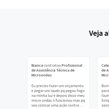
Veja 
Bianca
contratou
Profissional
Cal
de Assistência Técnica de
de A
Microondas
Mic
Eu preciso fazer um orçamento
Bom 
e pegar um laudo pq pegou fogo
paro
na minha luz e depois disso meu
faze
micro ondas n funcionou mas pq
Simp
vou colocar uma ação contra a
paro