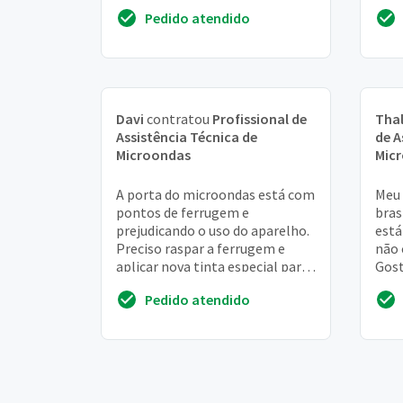
ampla !
Pedido atendido
Davi
contratou
Profissional de
Tha
Assistência Técnica de
de A
Microondas
Mic
A porta do microondas está com
Meu
pontos de ferrugem e
bras
prejudicando o uso do aparelho.
está
Preciso raspar a ferrugem e
não 
aplicar nova tinta especial para
Gost
fornos de microondas
orça
Pedido atendido
Obri