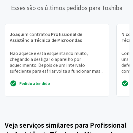
Esses são os últimos pedidos para Toshiba
Joaquim
contratou
Profissional de
Nicol
Assistência Técnica de Microondas
Técni
Não aquece e esta esquentando muito,
Compr
chegando a desligar o aparelho por
uns 
aquecimento. Depois de um intervalo
defei
sufeciente para esfriar volta a funcionar mas o
com u
ciclo se repete
micro
Pedido atendido
Veja serviços similares para Profissional