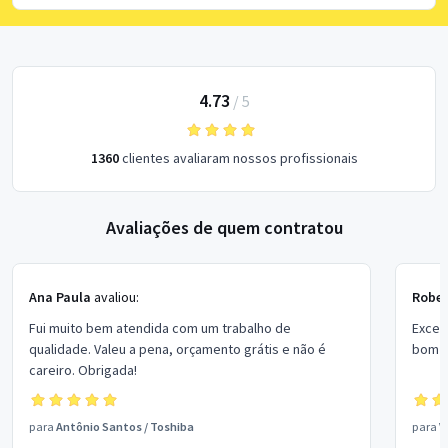
4.73
/
5
1360
clientes avaliaram nossos profissionais
Avaliações de quem contratou
Ana Paula
avaliou:
Rober
Fui muito bem atendida com um trabalho de
Excel
qualidade. Valeu a pena, orçamento grátis e não é
bom p
careiro. Obrigada!
para
Antônio Santos
/
Toshiba
para
V