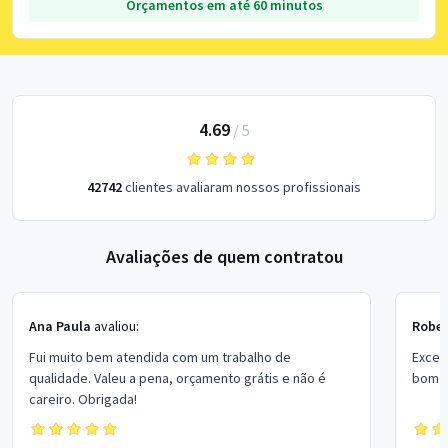
Orçamentos em até 60 minutos
4.69
/
5
42742
clientes avaliaram nossos profissionais
Avaliações de quem contratou
Ana Paula
avaliou:
Rober
Fui muito bem atendida com um trabalho de
Excel
qualidade. Valeu a pena, orçamento grátis e não é
bom p
careiro. Obrigada!