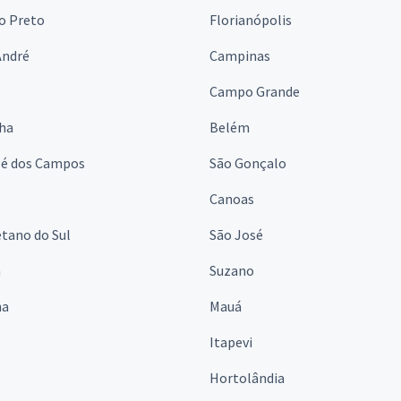
o Preto
Florianópolis
André
Campinas
s
Campo Grande
lha
Belém
sé dos Campos
São Gonçalo
Canoas
tano do Sul
São José
á
Suzano
na
Mauá
Itapevi
Hortolândia