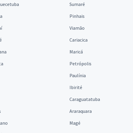
quecetuba
Sumaré
na
Pinhais
í
Viamão
é
Cariacica
ana
Maricá
ta
Petrópolis
Paulínia
Ibirité
Caraguatatuba
s
Araraquara
iano
Magé