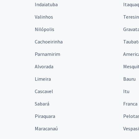
Indaiatuba
Itaqua
Valinhos
Teresi
Nilópolis
Gravata
Cachoeirinha
Taubat
Parnamirim
Americ
Alvorada
Mesqui
Limeira
Bauru
Cascavel
Itu
Sabará
Franca
Piraquara
Pelota
Maracanaú
Vespas