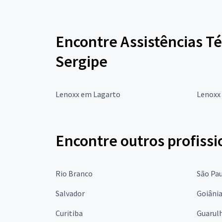
Encontre Assistências T
Sergipe
Lenoxx em Lagarto
Lenoxx
Encontre outros profissi
Rio Branco
São Pa
Salvador
Goiâni
Curitiba
Guarul