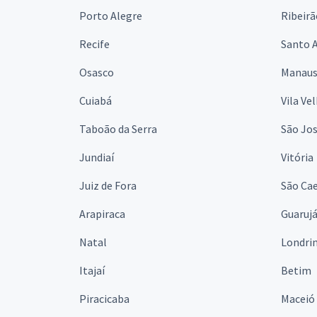
Porto Alegre
Ribeirã
Recife
Santo 
Osasco
Manau
Cuiabá
Vila Ve
Taboão da Serra
São Jo
Jundiaí
Vitória
Juiz de Fora
São Cae
Arapiraca
Guaruj
Natal
Londri
Itajaí
Betim
Piracicaba
Maceió