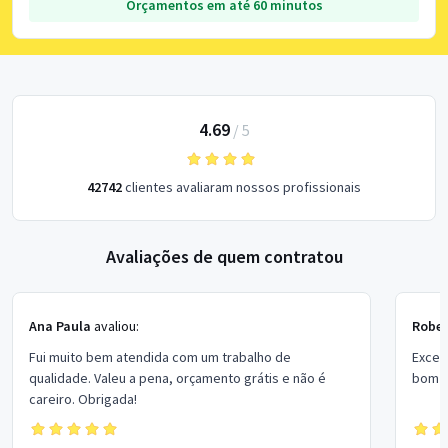
Orçamentos em até 60 minutos
4.69
/
5
42742
clientes avaliaram nossos profissionais
Avaliações de quem contratou
Ana Paula
avaliou:
Rober
Fui muito bem atendida com um trabalho de
Excel
qualidade. Valeu a pena, orçamento grátis e não é
bom p
careiro. Obrigada!