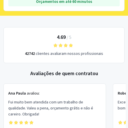
Orçamentos em até 60 minutos
4.69
/
5
42742
clientes avaliaram nossos profissionais
Avaliações de quem contratou
Ana Paula
avaliou:
Rober
Fui muito bem atendida com um trabalho de
Excel
qualidade. Valeu a pena, orçamento grátis e não é
bom p
careiro. Obrigada!