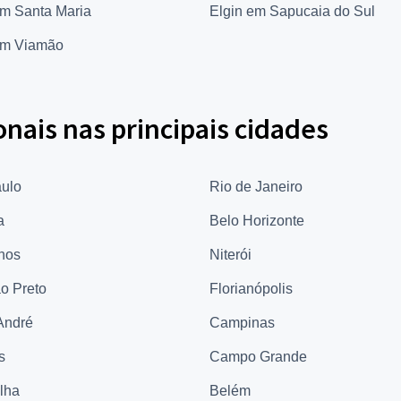
em Santa Maria
Elgin em Sapucaia do Sul
em Viamão
onais nas principais cidades
ulo
Rio de Janeiro
a
Belo Horizonte
hos
Niterói
ão Preto
Florianópolis
André
Campinas
s
Campo Grande
elha
Belém