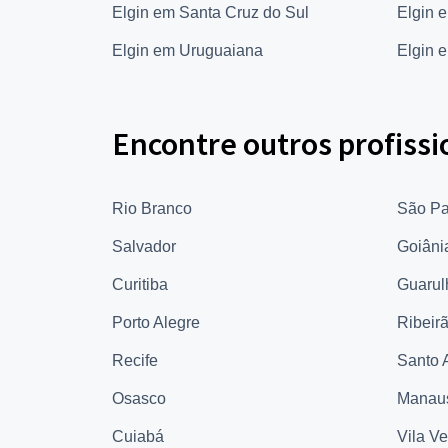
Elgin em Santa Cruz do Sul
Elgin 
Elgin em Uruguaiana
Elgin 
Encontre outros profissi
Rio Branco
São Pa
Salvador
Goiâni
Curitiba
Guarul
Porto Alegre
Ribeir
Recife
Santo 
Osasco
Manau
Cuiabá
Vila V