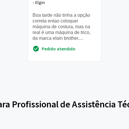
- Elgin
Boa tarde não tinha a opção
correta entao coloquei
máquina de costura, mas na
real é uma máquina de trico,
da marca elgin brother,
gostaria de saber se voces
Pedido atendido
consertam, se sim como da
pra...
para Profissional de Assistência T