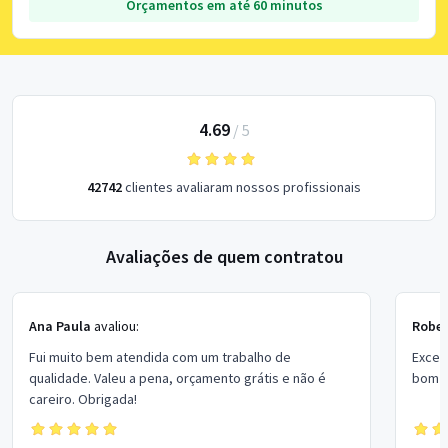
Orçamentos em até 60 minutos
4.69
/
5
42742
clientes avaliaram nossos profissionais
Avaliações de quem contratou
Ana Paula
avaliou:
Rober
Fui muito bem atendida com um trabalho de
Excel
qualidade. Valeu a pena, orçamento grátis e não é
bom p
careiro. Obrigada!