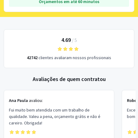
Orçamentos em até 60 minutos
4.69
/
5
42742
clientes avaliaram nossos profissionais
Avaliações de quem contratou
Ana Paula
avaliou:
Rober
Fui muito bem atendida com um trabalho de
Excel
qualidade. Valeu a pena, orçamento grátis e não é
bom p
careiro. Obrigada!