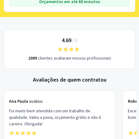
Orçamentos em até 60 minutos
4.69
/
5
2089
clientes avaliaram nossos profissionais
Avaliações de quem contratou
Ana Paula
avaliou:
Rober
Fui muito bem atendida com um trabalho de
Excel
qualidade. Valeu a pena, orçamento grátis e não é
bom p
careiro. Obrigada!