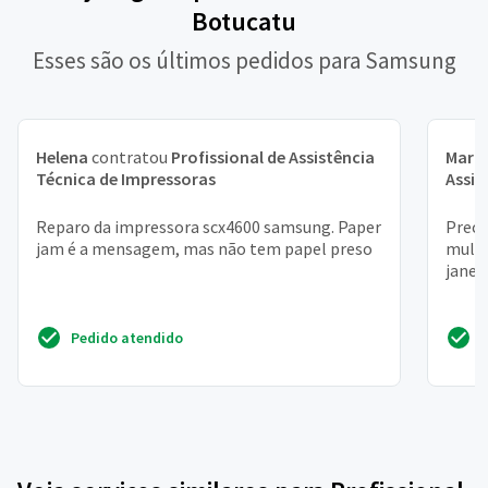
Botucatu
Esses são os últimos pedidos para Samsung
Helena
contratou
Profissional de Assistência
Mari
Técnica de Impressoras
Assis
Reparo da impressora scx4600 samsung. Paper
Preci
jam é a mensagem, mas não tem papel preso
multi
janei
Pedido atendido