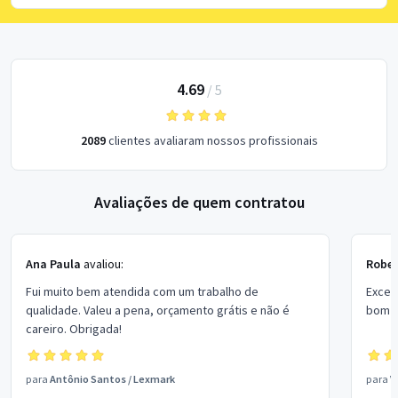
4.69
/
5
2089
clientes avaliaram nossos profissionais
Avaliações de quem contratou
Ana Paula
avaliou:
Rober
Fui muito bem atendida com um trabalho de
Excel
qualidade. Valeu a pena, orçamento grátis e não é
bom p
careiro. Obrigada!
para
Antônio Santos
/
Lexmark
para
V