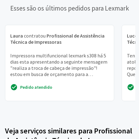
Esses são os últimos pedidos para Lexmark
Laura
contratou
Profissional de Assistência
Lucc
Técnica de Impressoras
Técni
Impressora multifuncional lexmark s308 há 5
Tenho
dias esta apresentando a seguinte mensagem
atola
"realiza a troca de cabeça de impressão"!
repos
estou em busca de orçamento para a
Quero
manutenção
Pedido atendido
Veja serviços similares para Profissional