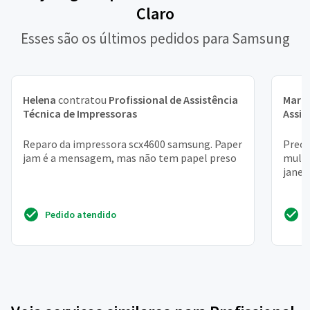
Claro
Esses são os últimos pedidos para Samsung
Helena
contratou
Profissional de Assistência
Mari
Técnica de Impressoras
Assis
Reparo da impressora scx4600 samsung. Paper
Preci
jam é a mensagem, mas não tem papel preso
multi
janei
Pedido atendido