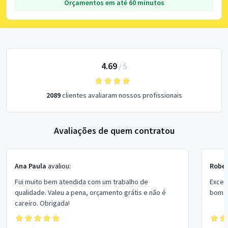
Orçamentos em até 60 minutos
4.69
/
5
2089
clientes avaliaram nossos profissionais
Avaliações de quem contratou
Ana Paula
avaliou:
Rober
Fui muito bem atendida com um trabalho de
Excel
qualidade. Valeu a pena, orçamento grátis e não é
bom p
careiro. Obrigada!