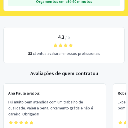
Orçamentos em até 60 minutos
4.3
/
5
33
clientes avaliaram nossos profissionais
Avaliações de quem contratou
Ana Paula
avaliou:
Rober
Fui muito bem atendida com um trabalho de
Excel
qualidade. Valeu a pena, orçamento grátis e não é
bom p
careiro. Obrigada!