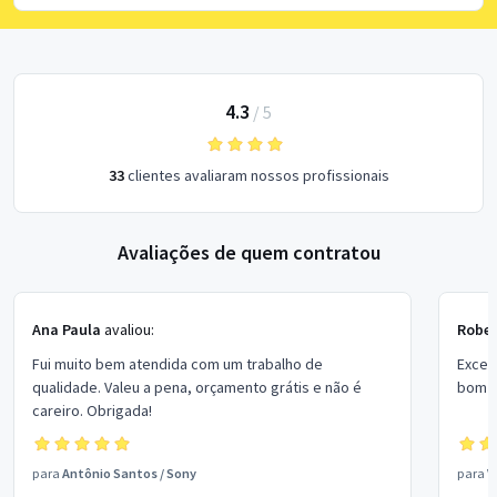
4.3
/
5
33
clientes avaliaram nossos profissionais
Avaliações de quem contratou
Ana Paula
avaliou:
Rober
Fui muito bem atendida com um trabalho de
Excel
qualidade. Valeu a pena, orçamento grátis e não é
bom p
careiro. Obrigada!
para
Antônio Santos
/
Sony
para
V