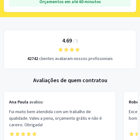
Orçamentos em até 60 minutos
4.69
/
5
42742
clientes avaliaram nossos profissionais
Avaliações de quem contratou
Ana Paula
avaliou:
Rober
Fui muito bem atendida com um trabalho de
Excel
qualidade. Valeu a pena, orçamento grátis e não é
bom p
careiro. Obrigada!