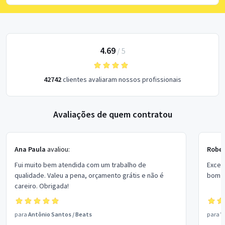
4.69
/
5
42742
clientes avaliaram nossos profissionais
Avaliações de quem contratou
Ana Paula
avaliou:
Rober
Fui muito bem atendida com um trabalho de
Excel
qualidade. Valeu a pena, orçamento grátis e não é
bom p
careiro. Obrigada!
para
Antônio Santos
/
Beats
para
V