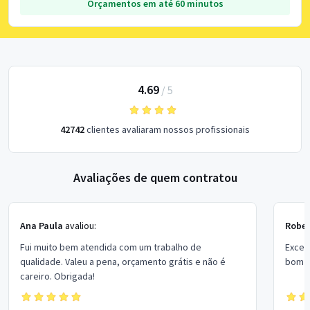
Orçamentos em até 60 minutos
4.69
/
5
42742
clientes avaliaram nossos profissionais
Avaliações de quem contratou
Ana Paula
avaliou:
Rober
Fui muito bem atendida com um trabalho de
Excel
qualidade. Valeu a pena, orçamento grátis e não é
bom p
careiro. Obrigada!