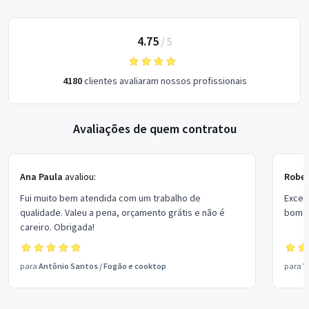
4.75
/
5
4180
clientes avaliaram nossos profissionais
Avaliações de quem contratou
Ana Paula
avaliou:
Rober
Fui muito bem atendida com um trabalho de
Excel
qualidade. Valeu a pena, orçamento grátis e não é
bom p
careiro. Obrigada!
para
Antônio Santos
/
Fogão e cooktop
para
V