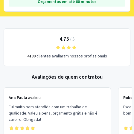
Orçamentos em até 60 minutos
4.75
/
5
4180
clientes avaliaram nossos profissionais
Avaliações de quem contratou
Ana Paula
avaliou:
Rober
Fui muito bem atendida com um trabalho de
Excel
qualidade. Valeu a pena, orçamento grátis e não é
bom p
careiro. Obrigada!