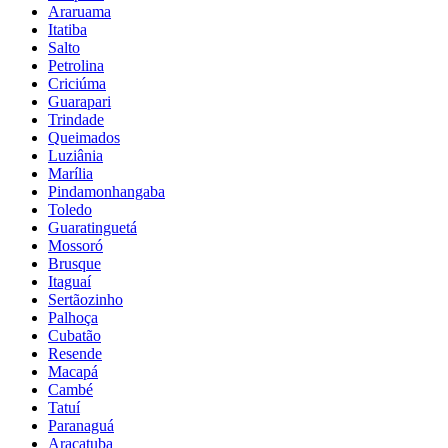
Araruama
Itatiba
Salto
Petrolina
Criciúma
Guarapari
Trindade
Queimados
Luziânia
Marília
Pindamonhangaba
Toledo
Guaratinguetá
Mossoró
Brusque
Itaguaí
Sertãozinho
Palhoça
Cubatão
Resende
Macapá
Cambé
Tatuí
Paranaguá
Araçatuba