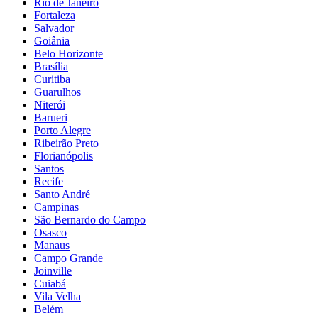
Rio de Janeiro
Fortaleza
Salvador
Goiânia
Belo Horizonte
Brasília
Curitiba
Guarulhos
Niterói
Barueri
Porto Alegre
Ribeirão Preto
Florianópolis
Santos
Recife
Santo André
Campinas
São Bernardo do Campo
Osasco
Manaus
Campo Grande
Joinville
Cuiabá
Vila Velha
Belém