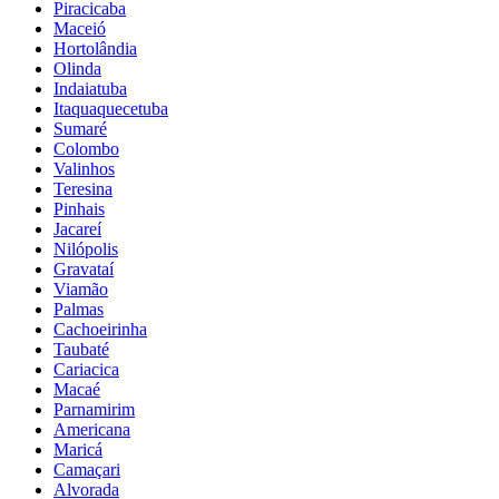
Piracicaba
Maceió
Hortolândia
Olinda
Indaiatuba
Itaquaquecetuba
Sumaré
Colombo
Valinhos
Teresina
Pinhais
Jacareí
Nilópolis
Gravataí
Viamão
Palmas
Cachoeirinha
Taubaté
Cariacica
Macaé
Parnamirim
Americana
Maricá
Camaçari
Alvorada