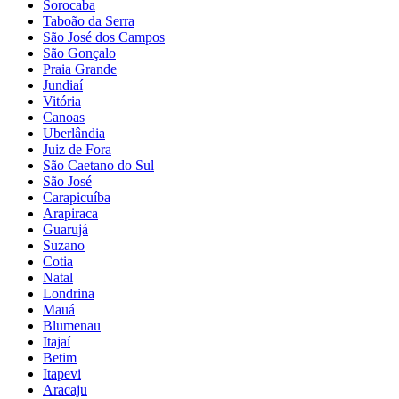
Sorocaba
Taboão da Serra
São José dos Campos
São Gonçalo
Praia Grande
Jundiaí
Vitória
Canoas
Uberlândia
Juiz de Fora
São Caetano do Sul
São José
Carapicuíba
Arapiraca
Guarujá
Suzano
Cotia
Natal
Londrina
Mauá
Blumenau
Itajaí
Betim
Itapevi
Aracaju