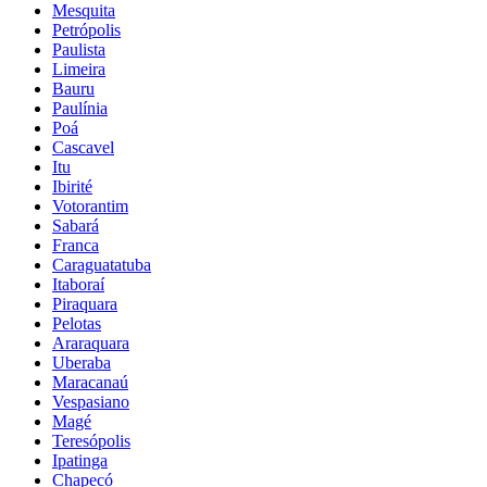
Mesquita
Petrópolis
Paulista
Limeira
Bauru
Paulínia
Poá
Cascavel
Itu
Ibirité
Votorantim
Sabará
Franca
Caraguatatuba
Itaboraí
Piraquara
Pelotas
Araraquara
Uberaba
Maracanaú
Vespasiano
Magé
Teresópolis
Ipatinga
Chapecó