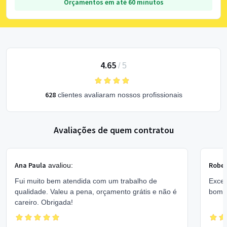
Orçamentos em até 60 minutos
4.65
/
5
628
clientes avaliaram nossos profissionais
Avaliações de quem contratou
Ana Paula
Rober
avaliou:
Fui muito bem atendida com um trabalho de
Excel
qualidade. Valeu a pena, orçamento grátis e não é
bom 
careiro. Obrigada!