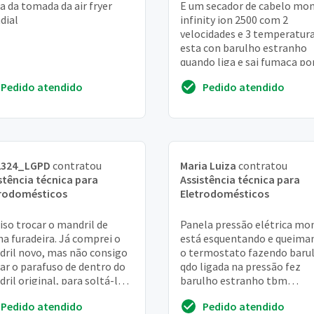
a da tomada da air fryer
E um secador de cabelo mon
dial
infinity ion 2500 com 2
velocidades e 3 temperatur
esta con barulho estranho
quando liga e sai fumaça po
favor me ajudem
Pedido atendido
Pedido atendido
2324_LGPD
contratou
Maria Luiza
contratou
stência técnica para
Assistência técnica para
trodomésticos
Eletrodomésticos
iso trocar o mandril de
Panela pressão elétrica mo
a furadeira. Já comprei o
está esquentando e queima
ril novo, mas não consigo
o termostato fazendo barul
rar o parafuso de dentro do
qdo ligada na pressão fez
ril original, para soltá-lo.
barulho estranho tbm
rafuso é de chave estrela,
parecendo q a panela ia est
Pedido atendido
Pedido atendido
..