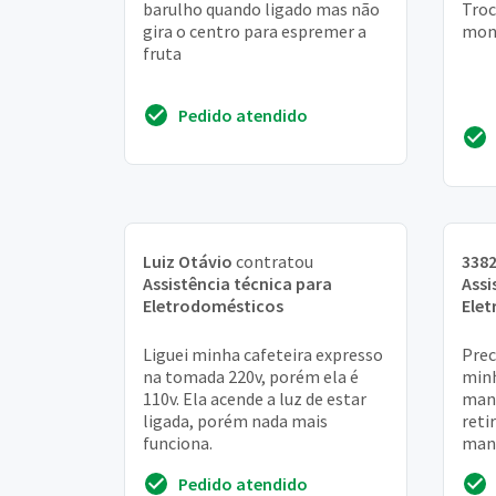
barulho quando ligado mas não
Troc
gira o centro para espremer a
mon
fruta
Pedido atendido
Luiz Otávio
contratou
338
Assistência técnica para
Assi
Eletrodomésticos
Ele
Liguei minha cafeteira expresso
Prec
na tomada 220v, porém ela é
minh
110v. Ela acende a luz de estar
mand
ligada, porém nada mais
reti
funciona.
mand
O pa
Pedido atendido
mas.