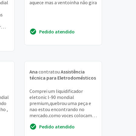
dial
aquece mas a ventoinha não gira
as
r
Pedido atendido
Ana
contratou
Assistência
técnica para Eletrodomésticos
Comprei um liquidificador
ndial
eletonic l-90 mondial
ndo
premium,quebrou uma peça e
ho ,
nao estou encontrando no
mercado,como voces colocam
um produto no mercado q nos
Pedido atendido
ourar
nao conseguimos achar a peça.
Co...