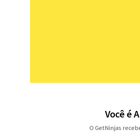
Você é A
O GetNinjas receb