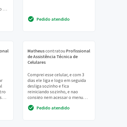
o na
Pedido atendido
ional
Matheus
contratou
Profissional
de Assistência Técnica de
Celulares
Comprei esse celular, e com 3
ar
dias ele liga e logo em seguida
al
desliga sozinho e fica
tro
reiniciando sozinho, e nao
s
consigo nem acessar o menu
ra
dele. Tenho garantia de 1 ano,
Pedido atendido
vcs concertam ess...