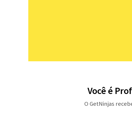
Você é Prof
O GetNinjas receb