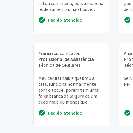
estou com medo, pois a mancha
gost
pode aumentar, não houve
de f
queda e não parece ser a tela,
Pedido atendido
parece que a tela de t...
Francisco
contratou
Ana 
Profissional de Assistência
Prof
Técnica de Celulares
Técn
Meu celular caiu e quebrou a
Serv
tela, funciona normalmente
RN
com o toque, porém tem uma
faixa branca da largura de um
dedo mais ou menos que
atrapalha na digitação pois fica
Pedido atendido
por cima. Não gost...