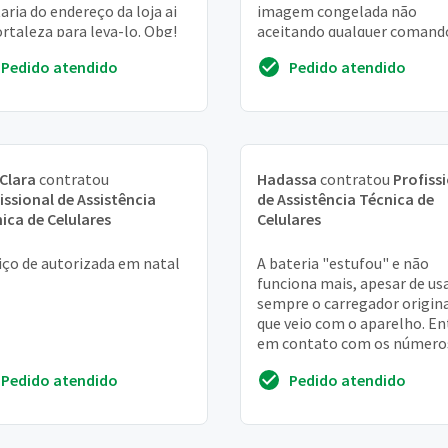
aria do endereço da loja ai
imagem congelada não
ortaleza para leva-lo. Obg!
aceitando qualquer comand
tela
Pedido atendido
Pedido atendido
Clara
contratou
Hadassa
contratou
Profiss
issional de Assistência
de Assistência Técnica de
ica de Celulares
Celulares
iço de autorizada em natal
A bateria "estufou" e não
funciona mais, apesar de us
sempre o carregador origin
que veio com o aparelho. En
em contato com os número
fornecidos no site da cce pa
Pedido atendido
Pedido atendido
buscar uma sol...