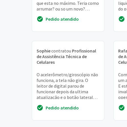
que esta no máximo. Teria como
liqu
arrumar? ou so um novo?
do p
quanto sairia o valor SE tivesse
quem
Pedido atendido
que trocar? obrigado!
serv
Sophie
contratou
Profissional
Rafa
de Assistência Técnica de
de A
Celulares
Celu
O acelerômetro/giroscópio não
Comp
funciona, a tela não gira. O
um a
leitor de digital parou de
E e
funcionar depois da ultima
inval
atualização e o botão lateral
oper
para silenciar também não
soft
Pedido atendido
funciona