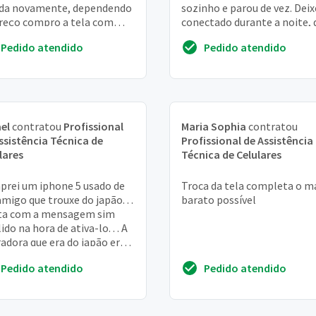
ida novamente, dependendo
sozinho e parou de vez. Deix
reço compro a tela com
conectado durante a noite, 
 SE interessar em fazer o
1% foi pra 33%, restaurei o ip
Pedido atendido
Pedido atendido
iço
el
contratou
Profissional
Maria Sophia
contratou
ssistência Técnica de
Profissional de Assistência
lares
Técnica de Celulares
rei um iphone 5 usado de
Troca da tela completa o m
migo que trouxe do japão. . .
barato possível
sta com a mensagem sim
ido na hora de ativa-lo. . . A
adora que era do japão era
bank! o que fazer?
Pedido atendido
Pedido atendido