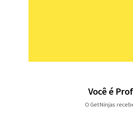
Você é Prof
O GetNinjas receb