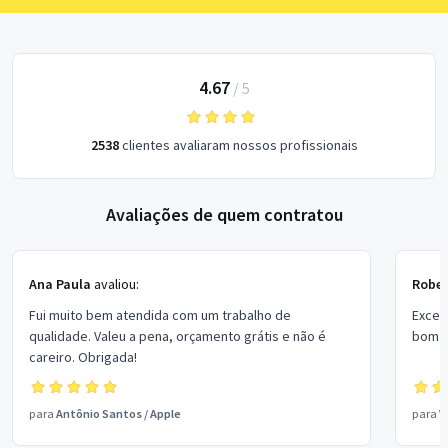
4.67
/
5
2538
clientes avaliaram nossos profissionais
Avaliações de quem contratou
Ana Paula
avaliou:
Rober
Fui muito bem atendida com um trabalho de
Excel
qualidade. Valeu a pena, orçamento grátis e não é
bom p
careiro. Obrigada!
para
Antônio Santos
/
Apple
para
V