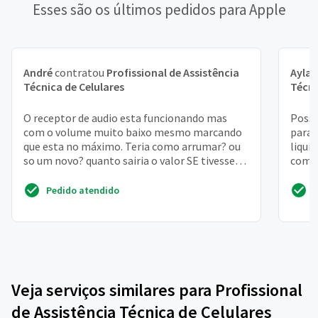
Esses são os últimos pedidos para Apple
André
contratou
Profissional de Assistência
Ayla
c
Técnica de Celulares
Técni
O receptor de audio esta funcionando mas
Posso
com o volume muito baixo mesmo marcando
para 
que esta no máximo. Teria como arrumar? ou
liqui
so um novo? quanto sairia o valor SE tivesse
compr
que trocar? obrigado!
fazer
Pedido atendido
Veja serviços similares para Profissional
de Assistência Técnica de Celulares