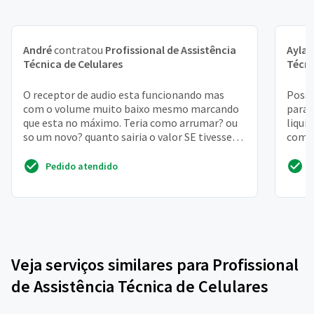
André
contratou
Profissional de Assistência
Ayla
c
Técnica de Celulares
Técni
O receptor de audio esta funcionando mas
Posso
com o volume muito baixo mesmo marcando
para 
que esta no máximo. Teria como arrumar? ou
liqui
so um novo? quanto sairia o valor SE tivesse
compr
que trocar? obrigado!
fazer
Pedido atendido
Veja serviços similares para Profissional
de Assistência Técnica de Celulares