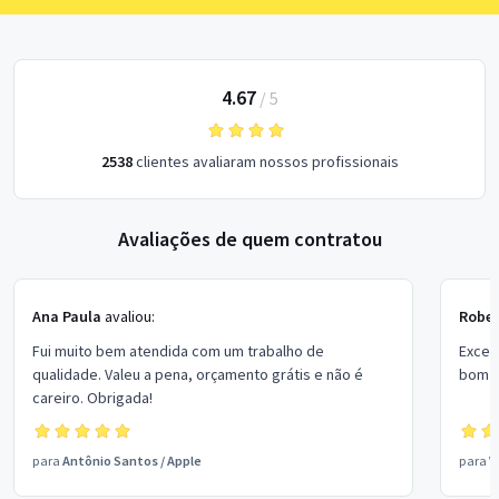
4.67
/
5
2538
clientes avaliaram nossos profissionais
Avaliações de quem contratou
Ana Paula
avaliou:
Rober
Fui muito bem atendida com um trabalho de
Excel
qualidade. Valeu a pena, orçamento grátis e não é
bom p
careiro. Obrigada!
para
Antônio Santos
/
Apple
para
V