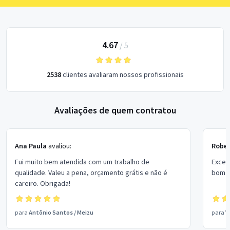
4.67
/
5
2538
clientes avaliaram nossos profissionais
Avaliações de quem contratou
Ana Paula
avaliou:
Rober
Fui muito bem atendida com um trabalho de
Excel
qualidade. Valeu a pena, orçamento grátis e não é
bom p
careiro. Obrigada!
para
Antônio Santos
/
Meizu
para
V