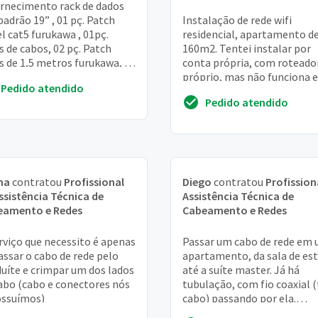
ornecimento rack de dados
padrão 19” , 01 pç. Patch
Instalação de rede wifi
l cat5 furukawa , 01pç.
residencial, apartamento d
s de cabos, 02 pç. Patch
160m2. Tentei instalar por
s de 1,5 metros furukawa, 12
conta própria, com roteado
elcro, 01 rl. 11,09 kit porca
próprio, mas não funciona 
Pedido atendido
diversas partes da casa. Tal
Pedido atendido
uma arquitetura com...
na
contratou
Profissional
Diego
contratou
Profission
ssistência Técnica de
Assistência Técnica de
eamento e Redes
Cabeamento e Redes
rviço que necessito é apenas
Passar um cabo de rede em
assar o cabo de rede pelo
apartamento, da sala de est
uíte e crimpar um dos lados
até a suíte master. Já há
abo (cabo e conectores nós
tubulação, com fio coaxial (
ossuímos)
cabo) passando por ela.
Tamanho descrito acima