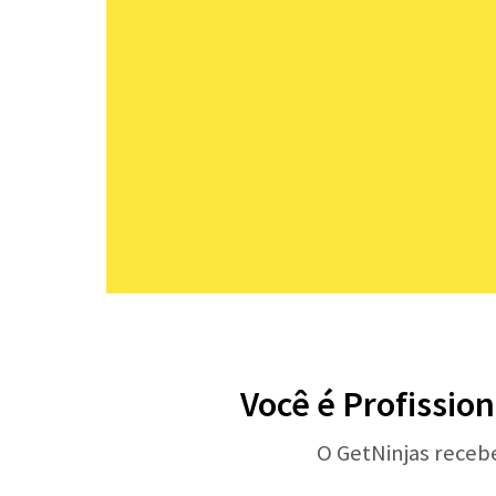
Você é Profissio
O GetNinjas receb