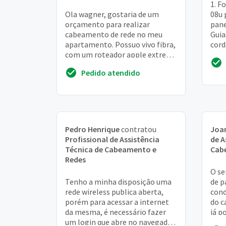
1. F
Ola wagner, gostaria de um
08u 
orçamento para realizar
pane
cabeamento de rede no meu
Guia
apartamento. Possuo vivo fibra,
cord
com um roteador apple extreme
pç. V
e um extensor apple express,
ga...
Pedido atendido
porém longe no rote...
Pedro Henrique
contratou
Joa
Profissional de Assistência
de A
Técnica de Cabeamento e
Cab
Redes
O se
Tenho a minha disposição uma
de p
rede wireless publica aberta,
cond
porém para acessar a internet
do c
da mesma, é necessário fazer
já p
um login que abre no navegador