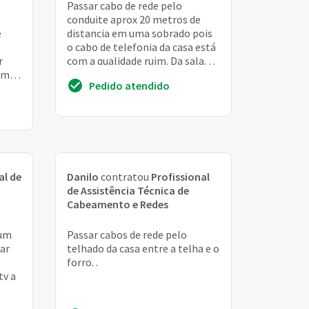
Passar cabo de rede pelo
conduite aprox 20 metros de
e
distancia em uma sobrado pois
o cabo de telefonia da casa está
r
com a qualidade ruim. Da sala
em
(térreo) até o andar de cima
Pedido atendido
vez
(escritório)...
al de
Danilo
contratou
Profissional
de Assistência Técnica de
Cabeamento e Redes
 um
Passar cabos de rede pelo
ar
telhado da casa entre a telha e o
forro. .
tv a