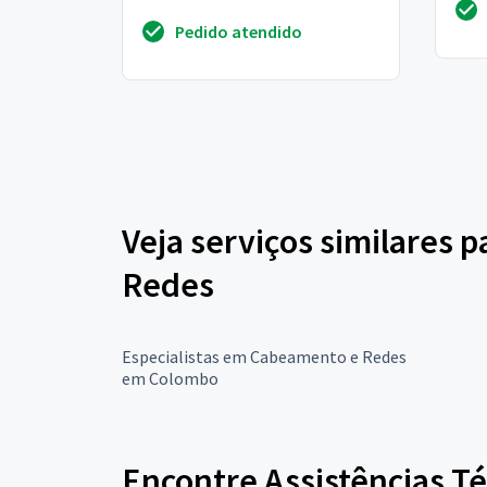
logo após conectar-me a rede.
Pedido atendido
Queria a...
Veja serviços similares 
Redes
Especialistas em Cabeamento e Redes
em Colombo
Encontre Assistências T