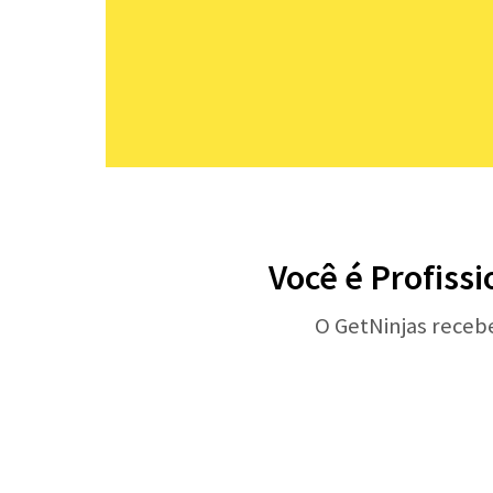
Você é Profissi
O GetNinjas receb