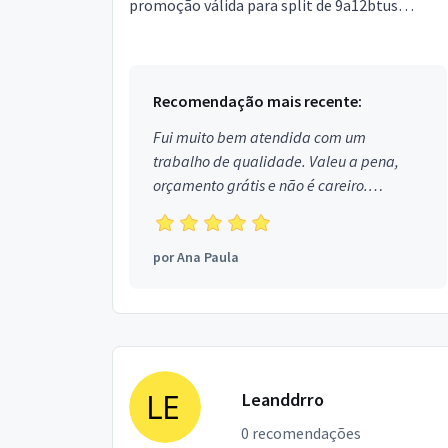
promoção válida para split de 9a12btus
,estamos também com promoção de limpeza
de ar condicionado de c...
Recomendação mais recente:
Fui muito bem atendida com um
trabalho de qualidade. Valeu a pena,
orçamento grátis e não é careiro.
Obrigada!
por
Ana Paula
Leanddrro
0 recomendações