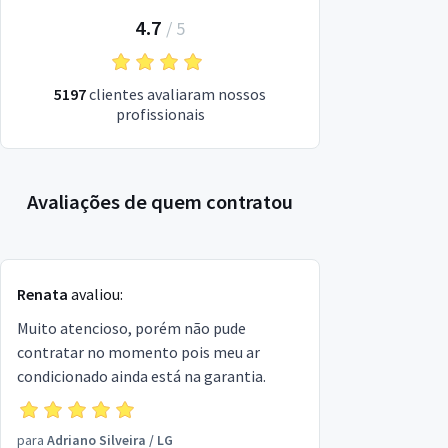
4.7
/
5
5197
clientes avaliaram nossos
profissionais
Avaliações de quem contratou
Renata
avaliou:
Muito atencioso, porém não pude
contratar no momento pois meu ar
condicionado ainda está na garantia.
para
Adriano Silveira
/
LG