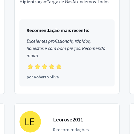
HigienizaçãoCarga de GásAtendemos Todos
Modelos e Marcas Split Comum, Split Inverter
e Ar Cond. de Janela (ACJ)Ace...
Recomendação mais recente:
Excelentes profissionais, rápidos,
honestos e com bom preços. Recomendo
muito
por
Roberto Silva
Leorose2011
0 recomendações