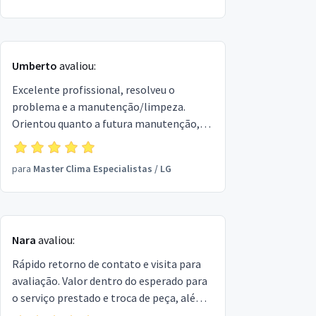
Umberto
avaliou:
Excelente profissional, resolveu o
problema e a manutenção/limpeza.
Orientou quanto a futura manutenção,
dicas e organização! Trabalho sério,
preço justo e pessoa muito gente boa.
para
Master Clima Especialistas
/
LG
Recomendo!
Nara
avaliou:
Rápido retorno de contato e visita para
avaliação. Valor dentro do esperado para
o serviço prestado e troca de peça, além
de rápida finalização e entrega.