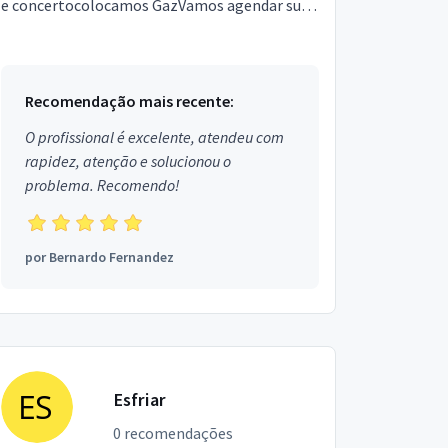
e concertocolocamos GazVamos agendar sua
hora.com a Rimax refrigeração. .telefone :094)
vivotim: -6828 WhatsAppvivo:-5672Vamos
ligar Rimax...
Recomendação mais recente:
O profissional é excelente, atendeu com
rapidez, atenção e solucionou o
problema. Recomendo!
por
Bernardo Fernandez
Esfriar
0 recomendações