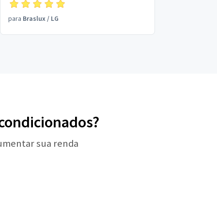
Profissional e equipe super competentes.
para
Braslux
/
LG
r-condicionados?
aumentar sua renda