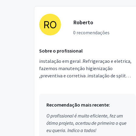
Roberto
0 recomendações
Sobre o profissional
instalação em geral .Refrigeraçao e eletrica,
fazemos manutenção higienização
,preventiva e corretiva .instalação de split
invert.Bi. tri split e piso teto.Self contêiner e
splitao.balcão...
Recomendação mais recente:
O profissional é muito eficiente, fez um
ótimo projeto, acertou de primeira o que
eu queria. Indico a todos!