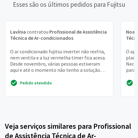
Esses são os últimos pedidos para Fujitsu
Lavínia
contratou
Profissional de Assistência
Noah
Técnica de Ar-condicionados
Técni
O ar condicionado fujitsu inverter não resfria,
O apa
nem ventila e a luz vermelha timer fica acesa.
placa
Desde novembro, várias pessoas estiveram
Neces
aqui e até o momento não tenho a solução.
para 
Quem é au...
9601. 
Pedido atendido
Veja serviços similares para Profissional
de Assistência Técnica de Ar-