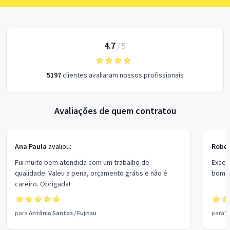
4.7
/
5
5197
clientes avaliaram nossos profissionais
Avaliações de quem contratou
Ana Paula
avaliou:
Rober
Fui muito bem atendida com um trabalho de
Excel
qualidade. Valeu a pena, orçamento grátis e não é
bom p
careiro. Obrigada!
para
Antônio Santos
/
Fujitsu
para
V