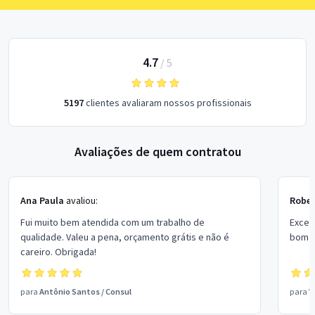
4.7
/
5
5197
clientes avaliaram nossos profissionais
Avaliações de quem contratou
Ana Paula
avaliou:
Rober
Fui muito bem atendida com um trabalho de
Excel
qualidade. Valeu a pena, orçamento grátis e não é
bom p
careiro. Obrigada!
para
Antônio Santos
/
Consul
para
V