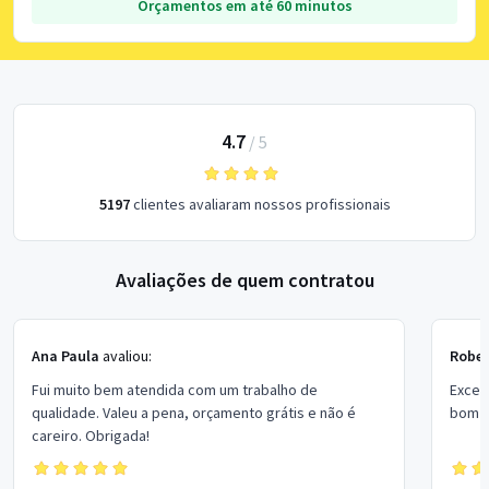
Orçamentos em até 60 minutos
4.7
/
5
5197
clientes avaliaram nossos profissionais
Avaliações de quem contratou
Ana Paula
avaliou:
Rober
Fui muito bem atendida com um trabalho de
Excel
qualidade. Valeu a pena, orçamento grátis e não é
bom p
careiro. Obrigada!